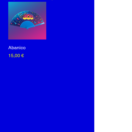
Abanico
Precio
15,00 €