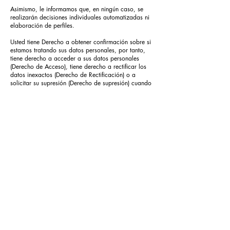
Asimismo, le informamos que, en ningún caso, se
realizarán decisiones individuales automatizadas ni
elaboración de perfiles.
Usted tiene Derecho a obtener confirmación sobre si
estamos tratando sus datos personales, por tanto,
tiene derecho a acceder a sus datos personales
(Derecho de Acceso), tiene derecho a rectificar los
datos inexactos (Derecho de Rectificación) o a
solicitar su supresión (Derecho de supresión) cuando
los datos ya no sean necesarios, tiene derecho a
ejercitar su oposición al tratamiento de datos
(Derecho de oposición), a ejercitar su derecho a la
limitación al tratamiento, así como tendrá derecho a
la portabilidad de sus datos, de ser el caso.
Todo ello mediante escrito dirigido a nuestras
direcciones de acceso en Ronda Sant Pere 38, 5º
08010 Barcelona (España) o bien a través del
correo electrónico
info@doctormusic.com
,
conformidad con el procedimiento de los artículos
15 a 23 del Reglamento (UE) 2016/679 del
Parlamento Europeo y del Consejo, de 27 de abril
de 2016.
Le informamos también de su posibilidad de
presentar una reclamación ante la Agencia Española
de Protección de Datos,
www.aepd.es
, si considera